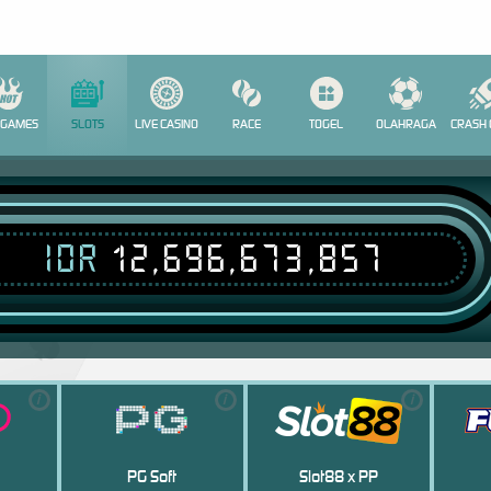
 GAMES
SLOTS
LIVE CASINO
RACE
TOGEL
OLAHRAGA
CRASH
IDR
12,696,673,857
i
i
i
a
PG Soft
Slot88 x PP