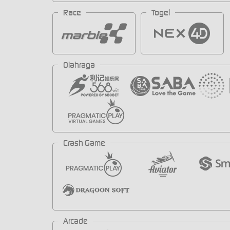
Race
Togel
Olahraga
Crash Game
Arcade