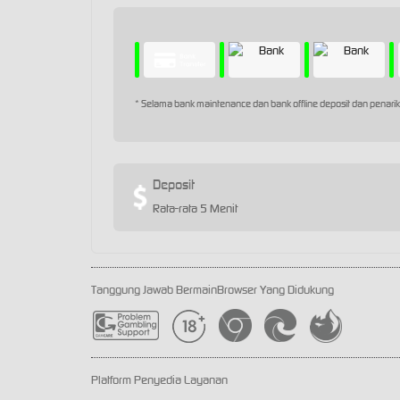
* Selama bank maintenance dan bank offline deposit dan penarik
Deposit
Rata-rata 5 Menit
Tanggung Jawab Bermain
Browser Yang Didukung
Platform Penyedia Layanan