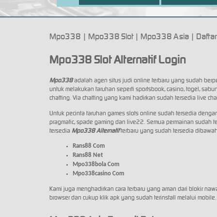
Mpo338 | Mpo338 Slot | Mpo338 Asia | Daft
Mpo338 Slot Alternatif Login
Mpo338
 adalah agen situs judi online terbaru yang sudah be
untuk melakukan taruhan seperti sportsbook, casino, togel, sa
chatting. Via chatting yang kami hadirkan sudah tersedia live cha
Untuk pecinta taruhan games slots online sudah tersedia denga
pragmatic, spade gaming dan live22. Semua permainan sudah ter
tersedia 
Mpo338 Alternatif
 terbaru yang sudah tersedia dibawah 
Rans88 Com
Rans88 Net
Mpo338bola Com
Mpo338casino Com
Kami juga menghadirkan cara terbaru yang aman dari blokir nawala
browser dan cukup klik apk yang sudah terinstall melalui mobile.