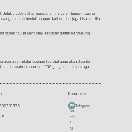
Mahjong Wins 3 – Black Scatter
9. Untuk produk pilihan member online dalam bermain casino 
ecurangan dalam bentuk apapun. Jadi member juga bisa memilih 
slot deposit pulsa yang kami sediakan sudah mendukung 
strasi atau bisa melalui layanan live chat yang akan dibantu 
uk bisa bermain taruhan mpo 338 yang sudah terpercaya.
n
Komunitas
290301538
Telegram
_88