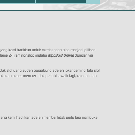
IDR
843,000.00
Power of Thor Megaways
ca****9
IDR
573,290.00
Sweet Bonanza 1000
h****8
IDR
540,500.00
yang kami hadirkan untuk member dan bisa menjadi pilihan 
Mahjong Wins 3 – Black Scatter
elama 24 jam nonstop melalui 
Mpo338 Online
 dengan via 
polom****3
IDR
476,320.00
k slot yang sudah bergabung adalah joker gaming, fafa slot, 
Gates of Olympus Super Scatter
ukan akses member tidak perlu khawatir lagi, karena telah 
sa****7
IDR
471,200.00
Fruit Party
bej****8
IDR
453,480.00
Gates of Olympus™
yang kami hadirkan adalah member tidak perlu lagi membuka 
h****8
IDR
420,250.00