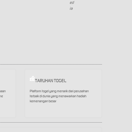
TARUHAN TOGEL
haan
Platform togel yang menarik dari perusahan
ame
terbaik di dunia yang menawarkan hadiah
kemenangan besar