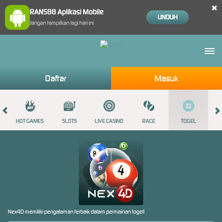
×
RANS88 Aplikasi Mobile
UNDUH
Jangan tampilkan lagi hari ini
Daftar
Masuk
HOT GAMES
SLOTS
LIVE CASINO
RACE
TOGEL
OL
Nex4D memiliki pengalaman terbaik dalam permainan togel!