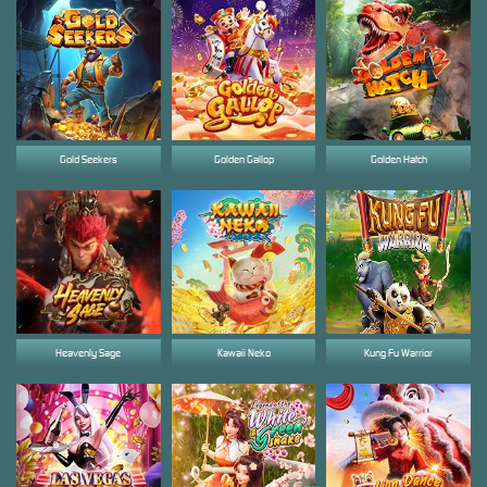
Gold Seekers
Golden Gallop
Golden Hatch
Heavenly Sage
Kawaii Neko
Kung Fu Warrior