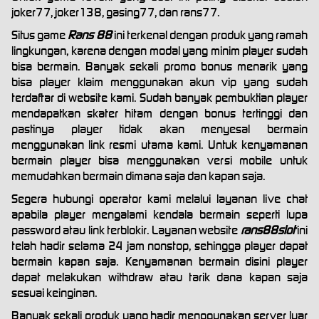
joker77, joker138, gasing77, dan rans77.
Situs game
Rans 88
ini terkenal dengan produk yang ramah
lingkungan, karena dengan modal yang minim player sudah
bisa bermain. Banyak sekali promo bonus menarik yang
bisa player klaim menggunakan akun vip yang sudah
terdaftar di website kami. Sudah banyak pembuktian player
mendapatkan skater hitam dengan bonus tertinggi dan
pastinya player tidak akan menyesal bermain
menggunakan link resmi utama kami. Untuk kenyamanan
bermain player bisa menggunakan versi mobile untuk
memudahkan bermain dimana saja dan kapan saja.
Segera hubungi operator kami melalui layanan live chat
apabila player mengalami kendala bermain seperti lupa
password atau link terblokir. Layanan website
rans88slot
ini
telah hadir selama 24 jam nonstop, sehingga player dapat
bermain kapan saja. Kenyamanan bermain disini player
dapat melakukan withdraw atau tarik dana kapan saja
sesuai keinginan.
Banyak sekali produk yang hadir menggunakan server luar