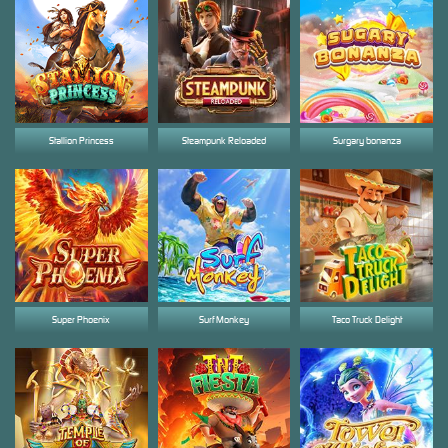
Stallion Princess
Steampunk Reloaded
Surgary bonanza
Super Phoenix
Surf Monkey
Taco Truck Delight