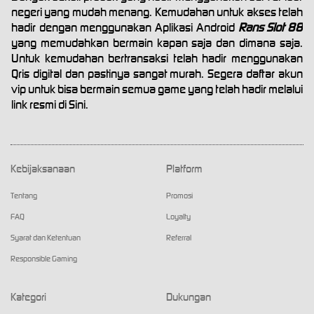
negeri yang mudah menang. Kemudahan untuk akses telah
hadir dengan menggunakan Aplikasi Android
Rans Slot 88
yang memudahkan bermain kapan saja dan dimana saja.
Untuk kemudahan bertransaksi telah hadir menggunakan
Qris digital dan pastinya sangat murah. Segera daftar akun
vip untuk bisa bermain semua game yang telah hadir melalui
link resmi di Sini.
Kebijaksanaan
Platform
Tentang
Promosi
FAQ
Loyalty
Syarat dan Ketentuan
Referral
Responsible Gaming
Kategori
Dukungan