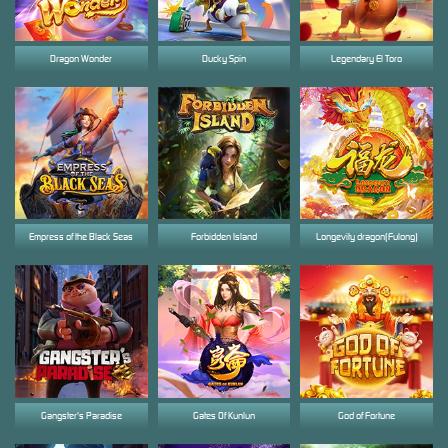
Dragon Wonder
Ducky Spin
Legendary El Toro
Empress of the Black Seas
Forbidden Island
Longevity dragon(Fulong)
Gangster's Paradise
Gates Of Kunlun
God of Fortune