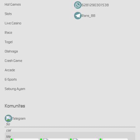
Hot Games
6281290301538
Slots
Rans_88
Live Casino
Race
Togel
Olahraga
Crash Game
Arcade
E-Sports
Sabung Ayam
Komunitas
Telegram