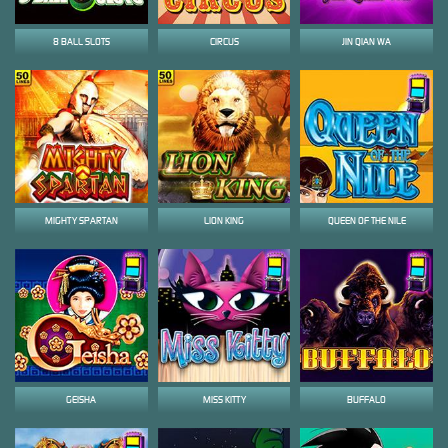
8 BALL SLOTS
CIRCUS
JIN QIAN WA
MIGHTY SPARTAN
LION KING
QUEEN OF THE NILE
GEISHA
MISS KITTY
BUFFALO