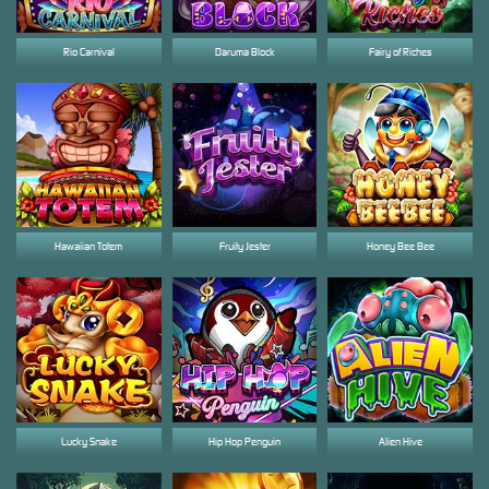
Rio Carnival
Daruma Block
Fairy of Riches
Hawaiian Totem
Fruity Jester
Honey Bee Bee
Lucky Snake
Hip Hop Penguin
Alien Hive