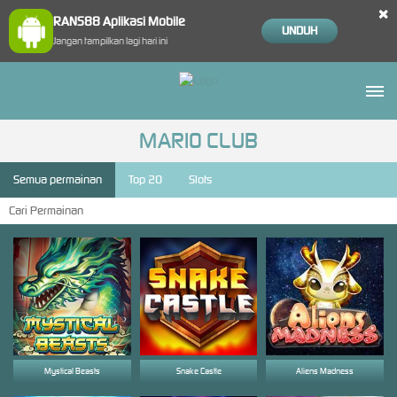
×
RANS88 Aplikasi Mobile
UNDUH
Jangan tampilkan lagi hari ini
MARIO CLUB
Semua permainan
Top 20
Slots
Mystical Beasts
Snake Castle
Aliens Madness