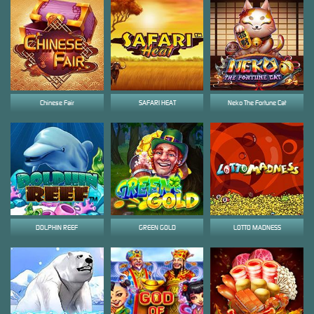
Chinese Fair
SAFARI HEAT
Neko The Fortune Cat
DOLPHIN REEF
GREEN GOLD
LOTTO MADNESS