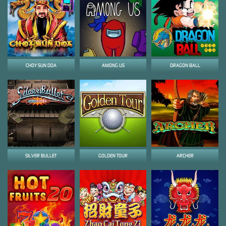
CHOY SUN DOA
AMONG US
DRAGON BALL
SILVER BULLET
GOLDEN TOUR
ARCHER