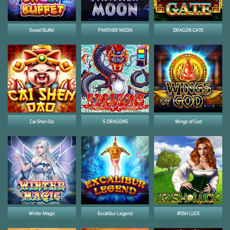
Sweet Buffet
PANTHER MOON
DRAGON GATE
Cai Shen Do
5 DRAGONS
Wings of God
Winter Magic
Excalibur Legend
IRISH LUCK