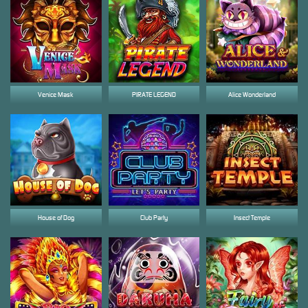
Venice Mask
PIRATE LEGEND
Alice Wonderland
House of Dog
Club Party
Insect Temple