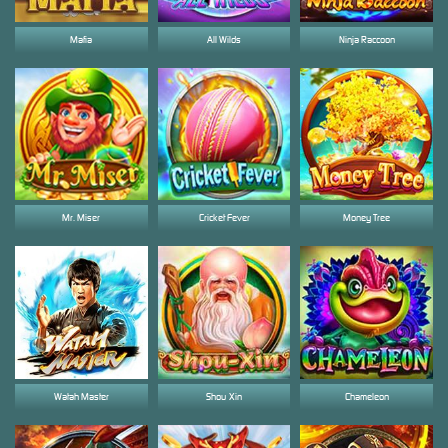
Mafia
All Wilds
Ninja Raccoon
Mr. Miser
Cricket Fever
Money Tree
Watah Master
Shou-Xin
Chameleon