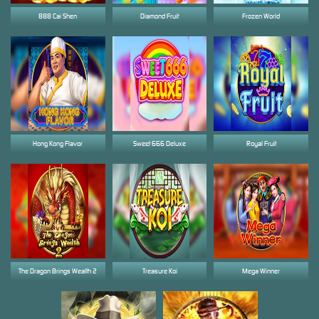
888 Cai Shen
Diamond Fruit
Frozen World
Hong Kong Flavor
Sweet 666 Deluxe
Royal Fruit
The Dragon Brings Wealth 2
Treasure Koi
Mega Winner