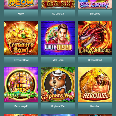
Meow
Gu Gu Gu 3
Six Candy
Treasure Bowl
Wolf Disco
Dragon Heart
Rave Jump 2
Gophers War
Hercules