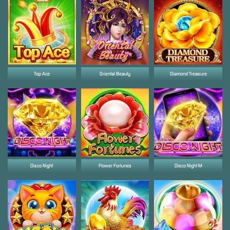
Top Ace
Oriental Beauty
Diamond Treasure
Disco Night
Flower Fortunes
Disco Night M