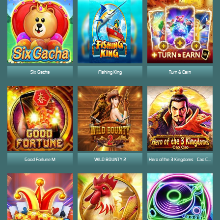
Six Gacha
Fishing King
Turn & Earn
Good Fortune M
WILD BOUNTY 2
Hero of the 3 Kingdoms - Cao Cao