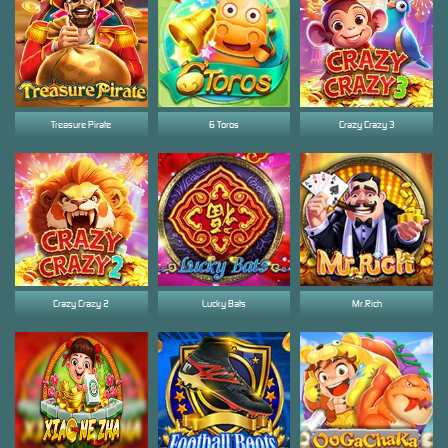
Treasure Pirate
6 Toros
Crazy Crazy 3
Crazy Crazy 2
Lucky Bats
Mr.Rich