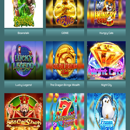
Beanstalk
GENIE
Hungry Cats
Lucky Legend
The Dragon Brings Wealth
Night City