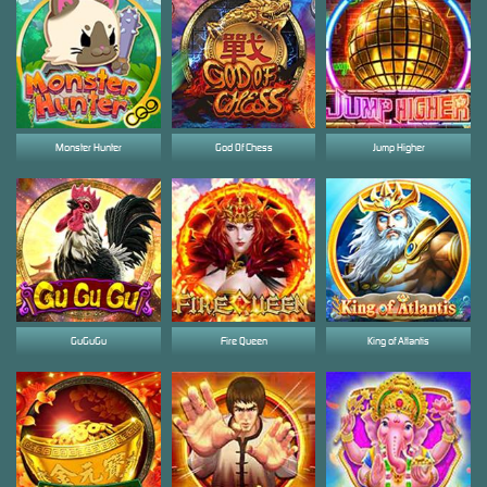
Monster Hunter
God Of Chess
Jump Higher
GuGuGu
Fire Queen
King of Atlantis