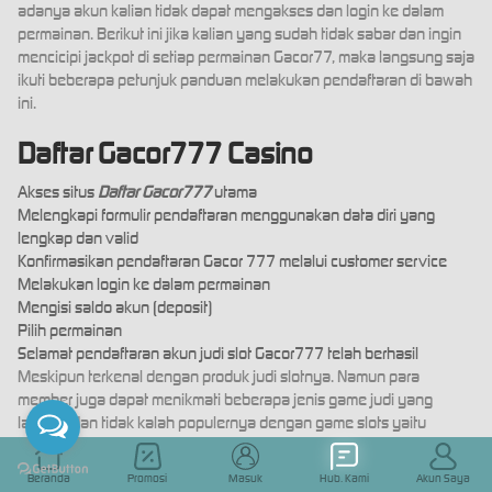
adanya akun kalian tidak dapat mengakses dan login ke dalam
permainan. Berikut ini jika kalian yang sudah tidak sabar dan ingin
mencicipi jackpot di setiap permainan Gacor77, maka langsung saja
ikuti beberapa petunjuk panduan melakukan pendaftaran di bawah
ini.
Daftar Gacor777 Casino
Akses situs
Daftar Gacor777
utama
Melengkapi formulir pendaftaran menggunakan data diri yang
lengkap dan valid
Konfirmasikan pendaftaran Gacor 777 melalui customer service
Melakukan login ke dalam permainan
Mengisi saldo akun (deposit)
Pilih permainan
Selamat pendaftaran akun judi slot Gacor777 telah berhasil
Meskipun terkenal dengan produk judi slotnya. Namun para
member juga dapat menikmati beberapa jenis game judi yang
lainnya dan tidak kalah populernya dengan game slots yaitu
Gacor777 Casino
. Jadi para member tidak perlu melakukan
pendaftaran lagi, cukup menggunakan 1 akun. Maka segala jenis
Beranda
Promosi
Masuk
Hub. Kami
Akun Saya
pemainan casino lainnya dapat ternikmati seperti Baccarat, Sicbo,