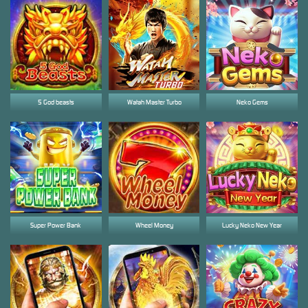
5 God beasts
Watah Master Turbo
Neko Gems
Super Power Bank
Wheel Money
Lucky Neko New Year