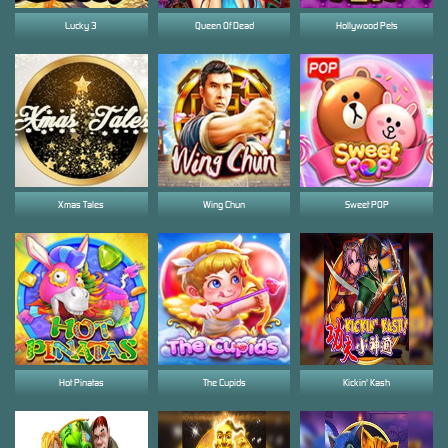
Lucky 3
Queen Of Dead
Hollywood Pets
Xmas Tales
Wing Chun
Sweet POP
Hot Pinatas
The Cupids
Kickin' Kash