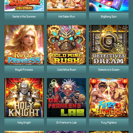
Santa in the Summer
Hot Safari Run
BigBang Spin
Royal Princess
Gold Mine Rush
Detective’s Dream
Holy Knight
Dr.Franken’s Lab
Fury Fighters