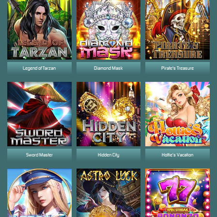
Legend of Tarzan
Diamond Mask
Pirate's Treasure
Sword Master
Hidden City
Hottie’s Vacation