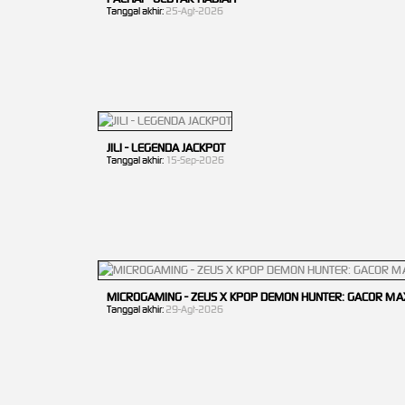
Tanggal akhir:
25-Agt-2026
JILI - LEGENDA JACKPOT
Tanggal akhir:
15-Sep-2026
MICROGAMING - ZEUS X KPOP DEMON HUNTER: GACOR M
Tanggal akhir:
29-Agt-2026