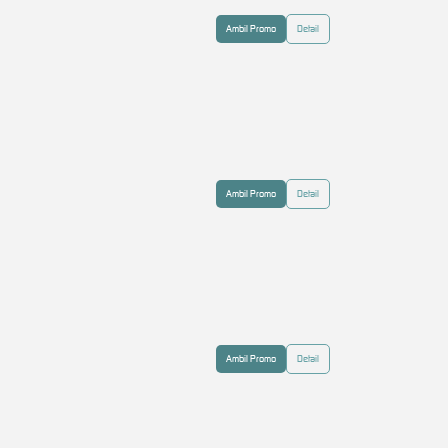
Ambil Promo
Detail
Ambil Promo
Detail
Ambil Promo
Detail