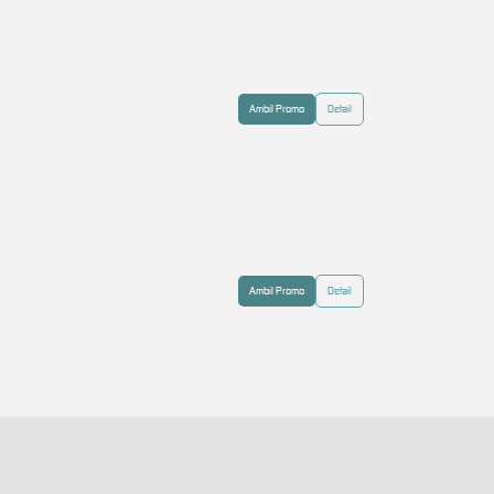
Ambil Promo
Detail
Ambil Promo
Detail