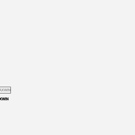
AXWIN