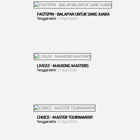
FASTSPIN - BALAPAN UNTUK SANG JUARA
Tanggal akhir:
17-Agt-2026
LIVE22 - MAHJONG MASTERS
Tanggal akhir:
31-Agt-2026
CHOICE - MASTER TOURNAMENT
Tanggal akhir:
12-Agt-2026