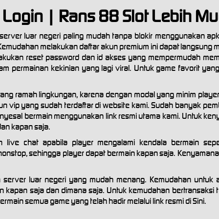
Login | Rans 88 Slot Lebih Mu
erver luar negeri paling mudah tanpa blokir menggunakan apk m
emudahan melakukan daftar akun premium ini dapat langsung meng
 melakukan reset password dan id akses yang mempermudah me
m permainan kekinian yang lagi viral. Untuk game favorit yang s
yang ramah lingkungan, karena dengan modal yang minim playe
n vip yang sudah terdaftar di website kami. Sudah banyak pe
 menyesal bermain menggunakan link resmi utama kami. Untuk k
an kapan saja.
 live chat apabila player mengalami kendala bermain seper
m nonstop, sehingga player dapat bermain kapan saja. Kenyamana
 server luar negeri yang mudah menang. Kemudahan untuk a
apan saja dan dimana saja. Untuk kemudahan bertransaksi tel
ermain semua game yang telah hadir melalui link resmi di Sini.