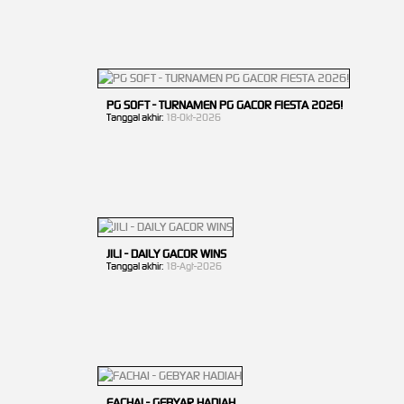
PG SOFT - TURNAMEN PG GACOR FIESTA 2026!
Tanggal akhir:
18-Okt-2026
JILI - DAILY GACOR WINS
Tanggal akhir:
18-Agt-2026
FACHAI - GEBYAR HADIAH