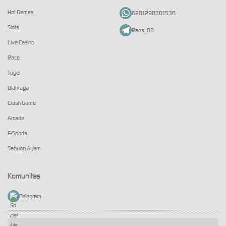
Hot Games
6281290301538
Slots
Rans_88
Live Casino
Race
Togel
Olahraga
Crash Game
Arcade
E-Sports
Sabung Ayam
Komunitas
Telegram