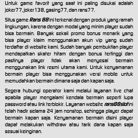
Untuk game favorit yang saat ini paling disukai adalah
joker77, joker138, gasing77, dan rans77.
Situs game
Rans 88
ini terkenal dengan produk yang ramah
lingkungan, karena dengan modal yang minim player sudah
bisa bermain. Banyak sekali promo bonus menarik yang
bisa player klaim menggunakan akun vip yang sudah
terdaftar di website kami. Sudah banyak pembuktian player
mendapatkan skater hitam dengan bonus tertinggi dan
pastinya player tidak akan menyesal bermain
menggunakan link resmi utama kami. Untuk kenyamanan
bermain player bisa menggunakan versi mobile untuk
memudahkan bermain dimana saja dan kapan saja.
Segera hubungi operator kami melalui layanan live chat
apabila player mengalami kendala bermain seperti lupa
password atau link terblokir. Layanan website
rans88slot
ini
telah hadir selama 24 jam nonstop, sehingga player dapat
bermain kapan saja. Kenyamanan bermain disini player
dapat melakukan withdraw atau tarik dana kapan saja
sesuai keinginan.