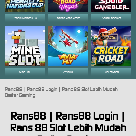
Penalty Nations Cup
Chicken Road Vegas
Squid Gamebler
Mine Slot
AviaFly
Cricket Road
Rans88 | Rans88 Login | Rans 88 Slot Lebih Mudah
Daftar Gaming
Rans88 | Rans88 Login |
Rans 88 Slot Lebih Mudah