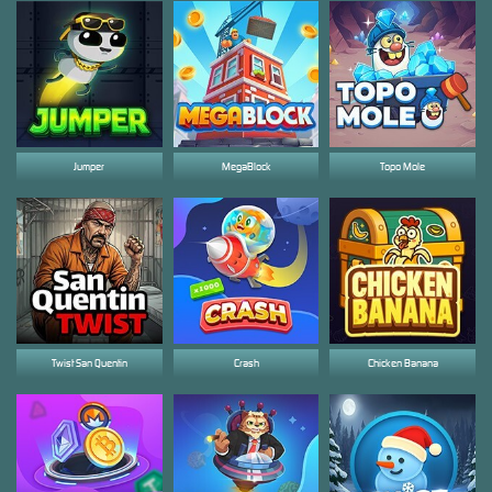
Jumper
MegaBlock
Topo Mole
Twist San Quentin
Crash
Chicken Banana