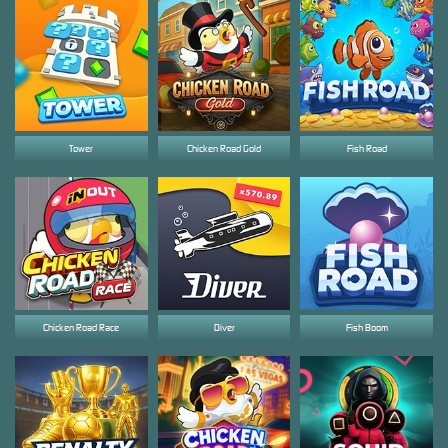
Tower
Chicken Road Gold
Fish Road
Chicken Road Race
Diver
Fish Boom