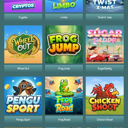
Cryptos
Limbo
Twist X-mas
Wheel Out
Frog Jump
SugarDaddy
Pengu Sport
Frog Road
Chicken Shoot