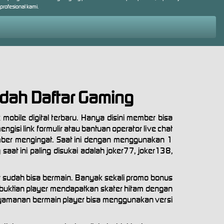
profesional kami.
dah Daftar Gaming
obile digital terbaru. Hanya disini member bisa
isi link formulir atau bantuan operator live chat
mber mengingat. Saat ini dengan menggunakan 1
aat ini paling disukai adalah joker77, joker138,
r sudah bisa bermain. Banyak sekali promo bonus
mbuktian player mendapatkan skater hitam dengan
enyamanan bermain player bisa menggunakan versi