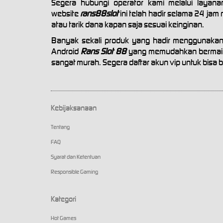
Segera hubungi operator kami melalui layanan
website
rans88slot
ini telah hadir selama 24 ja
atau tarik dana kapan saja sesuai keinginan.
Banyak sekali produk yang hadir menggunakan
Android
Rans Slot 88
yang memudahkan bermain k
sangat murah. Segera daftar akun vip untuk bisa b
Kebijaksanaan
Tentang
FAQ
Syarat dan Ketentuan
Responsible Gaming
Kategori
Hot Games