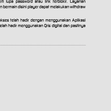
ti lupa password atau link terblokir. Layanan
n bermain disini player dapat melakukan withdraw
kses telah hadir dengan menggunakan Aplikasi
ah hadir menggunakan Qris digital dan pastinya