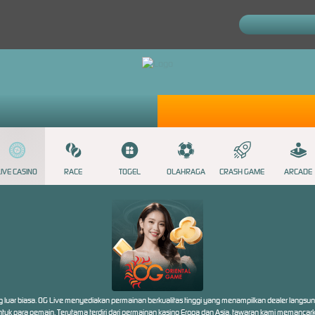
LIVE CASINO
RACE
TOGEL
OLAHRAGA
CRASH GAME
ARCADE
ar biasa. OG Live menyediakan permainan berkualitas tinggi yang menampilkan dealer langsung
 untuk para pemain. Terutama terdiri dari permainan kasino Eropa dan Asia, tawaran kami memanca