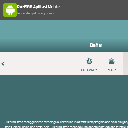
RANS88 Aplikasi Mobile
Jangan tampilkan lagi hari ini
Daftar
HOT GAMES
SLOTS
Oriental Game menggunakan teknologi mutakhir untuk memberikan pengalaman bermain yang lu
langsung di Filipina dan pasar Asia, Oriental Game menampilkan portofolio permainan terbaik