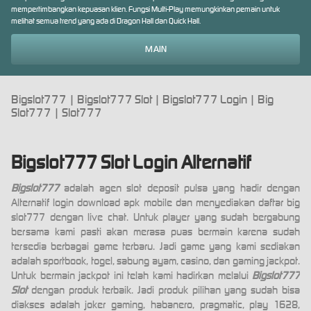
mempertimbangkan kepuasan klien. Fungsi Multi-Play memungkinkan pemain untuk
melihat semua trend yang ada di Dragon Hall dan Quick Hall.
MAIN
Bigslot777 | Bigslot777 Slot | Bigslot777 Login | Big
Slot777 | Slot777
Bigslot777 Slot Login Alternatif
Bigslot777
adalah agen slot deposit pulsa yang hadir dengan
Alternatif login download apk mobile dan menyediakan daftar big
slot777 dengan live chat. Untuk player yang sudah bergabung
bersama kami pasti akan merasa puas bermain karena sudah
tersedia berbagai game terbaru. Jadi game yang kami sediakan
adalah sportbook, togel, sabung ayam, casino, dan gaming jackpot.
Untuk bermain jackpot ini telah kami hadirkan melalui
Bigslot777
Slot
dengan produk terbaik. Jadi produk pilihan yang sudah bisa
diakses adalah joker gaming, habanero, pragmatic, play 1628,