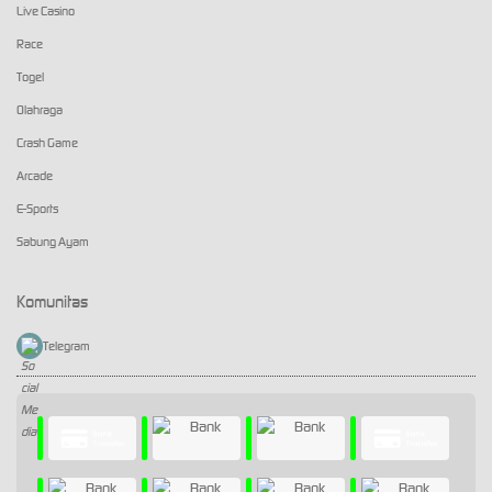
Live Casino
Race
Togel
Olahraga
Crash Game
Arcade
E-Sports
Sabung Ayam
Komunitas
Telegram