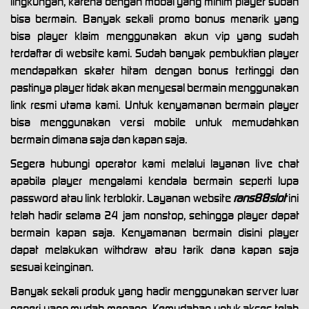
lingkungan, karena dengan modal yang minim player sudah
bisa bermain. Banyak sekali promo bonus menarik yang
bisa player klaim menggunakan akun vip yang sudah
terdaftar di website kami. Sudah banyak pembuktian player
mendapatkan skater hitam dengan bonus tertinggi dan
pastinya player tidak akan menyesal bermain menggunakan
link resmi utama kami. Untuk kenyamanan bermain player
bisa menggunakan versi mobile untuk memudahkan
bermain dimana saja dan kapan saja.
Segera hubungi operator kami melalui layanan live chat
apabila player mengalami kendala bermain seperti lupa
password atau link terblokir. Layanan website
rans88slot
ini
telah hadir selama 24 jam nonstop, sehingga player dapat
bermain kapan saja. Kenyamanan bermain disini player
dapat melakukan withdraw atau tarik dana kapan saja
sesuai keinginan.
Banyak sekali produk yang hadir menggunakan server luar
negeri yang mudah menang. Kemudahan untuk akses telah