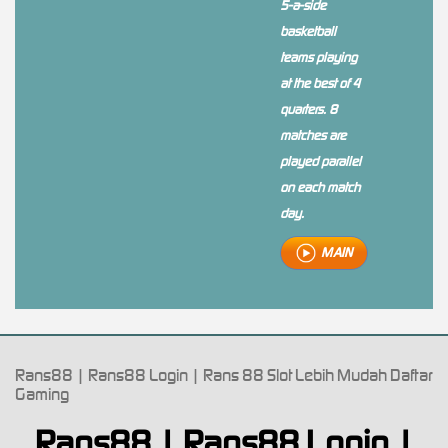
5-a-side
basketball
teams playing
at the best of 4
quarters. 8
matches are
played parallel
on each match
day.
MAIN
Rans88 | Rans88 Login | Rans 88 Slot Lebih Mudah Daftar
Gaming
Rans88 | Rans88 Login |