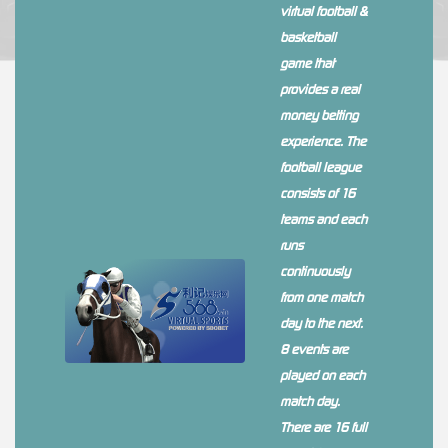
virtual football &
basketball
game that
provides a real
money betting
experience. The
football league
consists of 16
teams and each
runs
continuously
from one match
day to the next.
8 events are
played on each
match day.
There are 16 full