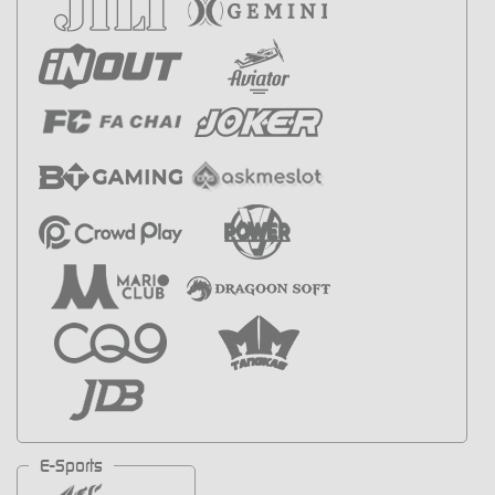
E-Sports