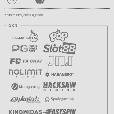
Platform Penyedia Layanan
Slots