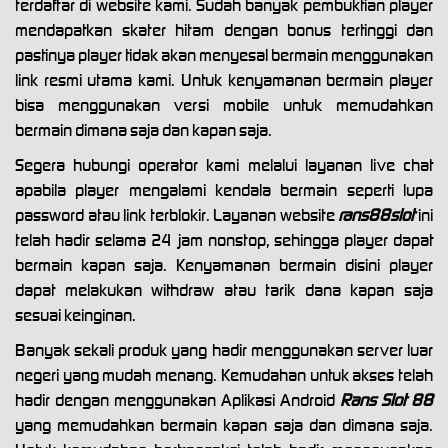
terdaftar di website kami. Sudah banyak pembuktian player
mendapatkan skater hitam dengan bonus tertinggi dan
pastinya player tidak akan menyesal bermain menggunakan
link resmi utama kami. Untuk kenyamanan bermain player
bisa menggunakan versi mobile untuk memudahkan
bermain dimana saja dan kapan saja.
Segera hubungi operator kami melalui layanan live chat
apabila player mengalami kendala bermain seperti lupa
password atau link terblokir. Layanan website
rans88slot
ini
telah hadir selama 24 jam nonstop, sehingga player dapat
bermain kapan saja. Kenyamanan bermain disini player
dapat melakukan withdraw atau tarik dana kapan saja
sesuai keinginan.
Banyak sekali produk yang hadir menggunakan server luar
negeri yang mudah menang. Kemudahan untuk akses telah
hadir dengan menggunakan Aplikasi Android
Rans Slot 88
yang memudahkan bermain kapan saja dan dimana saja.