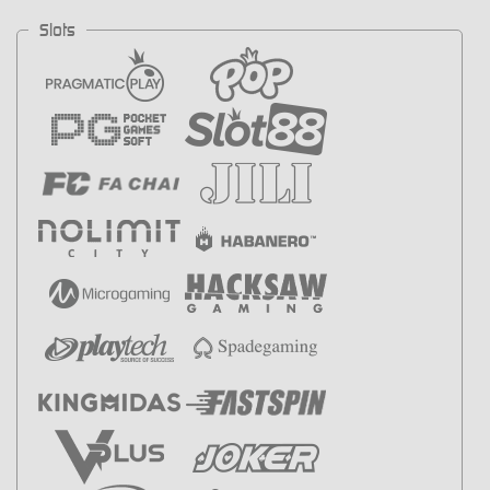
Slots