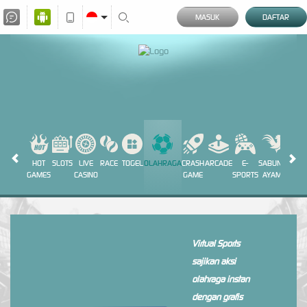
MASUK
DAFTAR
HOT
SLOTS
LIVE
RACE
TOGEL
OLAHRAGA
CRASH
ARCADE
E-
SABUNG
PROM
GAMES
CASINO
GAME
SPORTS
AYAM
Virtual Sports
sajikan aksi
olahraga instan
dengan grafis