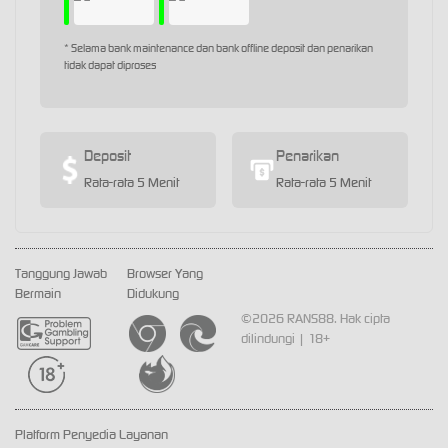
* Selama bank maintenance dan bank offline deposit dan penarikan
tidak dapat diproses
Deposit
Penarikan
Rata-rata 5 Menit
Rata-rata 5 Menit
Tanggung Jawab
Browser Yang
Bermain
Didukung
©2026 RANS88. Hak cipta
dilindungi | 18+
Platform Penyedia Layanan