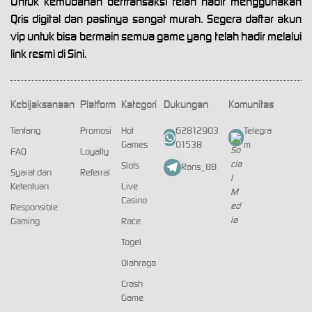
Untuk kemudahan bertransaksi telah hadir menggunakan
Qris digital dan pastinya sangat murah. Segera daftar akun
vip untuk bisa bermain semua game yang telah hadir melalui
link resmi di Sini.
Kebijaksanaan
Platform
Kategori
Dukungan
Komunitas
Tentang
Promosi
Hot
62812903
Telegra
Games
01538
m
FAQ
Loyalty
Slots
Rans_88
Syarat dan
Referral
Ketentuan
Live
Casino
Responsible
Gaming
Race
Togel
Olahraga
Crash
Game