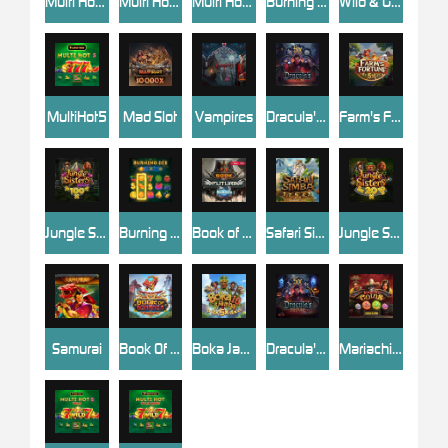
Multi Hot 40
Multi Hot 10
Multi Hot Ways
Burning Ice 40
Wild & Gods
MultiHot5
Mad Slot
Vampires
Dracula's Fortune
Farm's Fortune
Jungle Sisters Deluxe
Burning Ice
Book of Futuria
Safari Simba
Jungle Sisters
Samurai
Book Of Bonanza
Boka Jamba 10
Dracula's Fortune Halloween Edition
Mariachi Coins