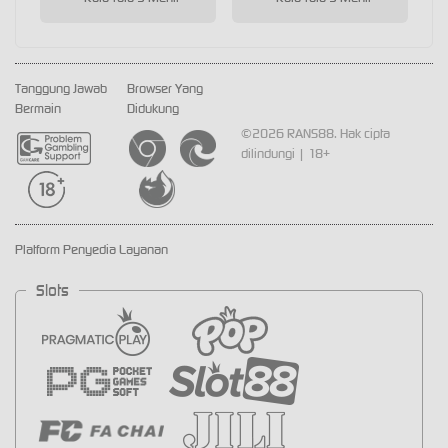
Tanggung Jawab
Browser Yang
Bermain
Didukung
©2026 RANS88. Hak cipta
dilindungi | 18+
Platform Penyedia Layanan
Slots