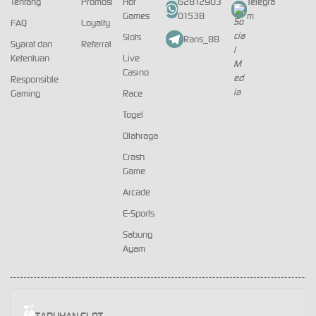
Tentang
Promosi
Hot
62812903
Telegra
Games
01538
m
FAQ
Loyalty
Slots
Rans_88
Syarat dan
Referral
Ketentuan
Live
Casino
Responsible
Gaming
Race
Togel
Olahraga
Crash
Game
Arcade
E-Sports
Sabung
Ayam