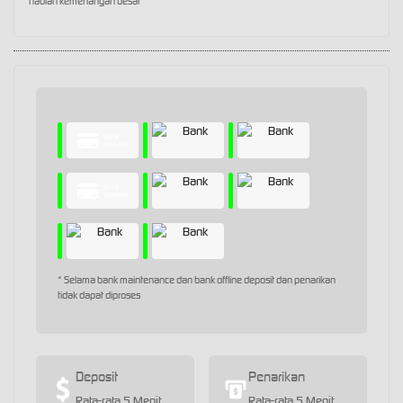
hadiah kemenangan besar
* Selama bank maintenance dan bank offline deposit dan penarikan
tidak dapat diproses
Deposit
Penarikan
Rata-rata 5 Menit
Rata-rata 5 Menit