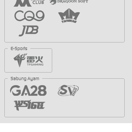
E-Sports
Sabung Ayam