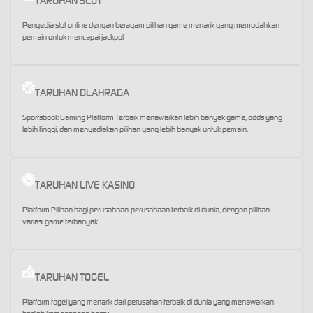
TARUHAN SLOT
Penyedia slot online dengan beragam pilihan game menarik yang memudahkan
pemain untuk mencapai jackpot
TARUHAN OLAHRAGA
Sportsbook Gaming Platform Terbaik menawarkan lebih banyak game, odds yang
lebih tinggi, dan menyediakan pilihan yang lebih banyak untuk pemain.
TARUHAN LIVE KASINO
Platform Pilihan bagi perusahaan-perusahaan terbaik di dunia, dengan pilihan
variasi game terbanyak
TARUHAN TOGEL
Platform togel yang menarik dari perusahan terbaik di dunia yang menawarkan