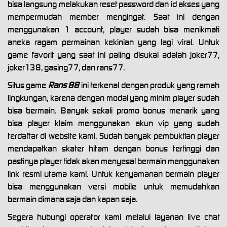
bisa langsung melakukan reset password dan id akses yang
mempermudah member mengingat. Saat ini dengan
menggunakan 1 account, player sudah bisa menikmati
aneka ragam permainan kekinian yang lagi viral. Untuk
game favorit yang saat ini paling disukai adalah joker77,
joker138, gasing77, dan rans77.
Situs game
Rans 88
ini terkenal dengan produk yang ramah
lingkungan, karena dengan modal yang minim player sudah
bisa bermain. Banyak sekali promo bonus menarik yang
bisa player klaim menggunakan akun vip yang sudah
terdaftar di website kami. Sudah banyak pembuktian player
mendapatkan skater hitam dengan bonus tertinggi dan
pastinya player tidak akan menyesal bermain menggunakan
link resmi utama kami. Untuk kenyamanan bermain player
bisa menggunakan versi mobile untuk memudahkan
bermain dimana saja dan kapan saja.
Segera hubungi operator kami melalui layanan live chat