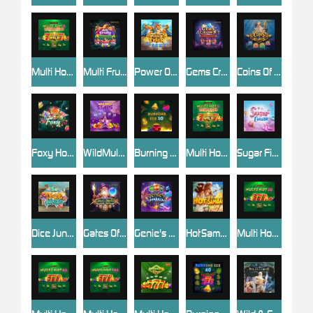
Multi Hot 5 Super Wilds
Multi Fruits Charging Wilds
Power Of Tiger
Gems Crown Charging Wilds
Coins Of Atlantis
Foxy Hot 20
WildMultiStar
Burning Ice 10
Multi Hot 5 Burn Wilds
Sugar Fiesta
Dice Jungle
Gates Of Merlyn
Genie's Bonanza
HotSamba
Multi Hot 20