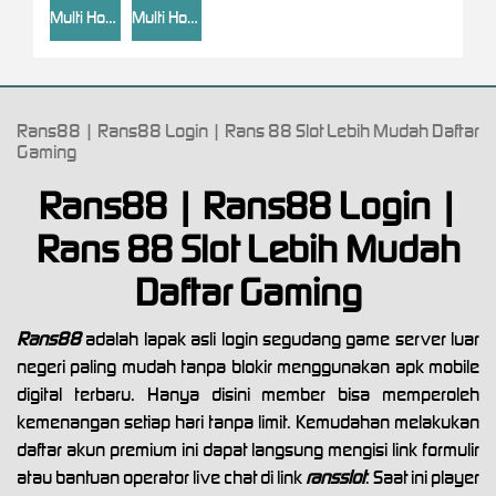
Multi Hot 5 Wild
Multi Hot Wild Ways
Rans88 | Rans88 Login | Rans 88 Slot Lebih Mudah Daftar
Gaming
Rans88 | Rans88 Login |
Rans 88 Slot Lebih Mudah
Daftar Gaming
Rans88
adalah lapak asli login segudang game server luar
negeri paling mudah tanpa blokir menggunakan apk mobile
digital terbaru. Hanya disini member bisa memperoleh
kemenangan setiap hari tanpa limit. Kemudahan melakukan
daftar akun premium ini dapat langsung mengisi link formulir
atau bantuan operator live chat di link
ransslot
. Saat ini player