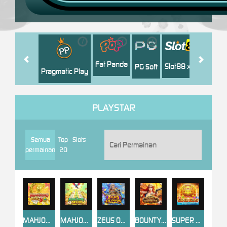
i
i
i
i
i
Facha
Fat Panda
Slot88 x PP
PG Soft
Pragmatic Play
PLAYSTAR
Semua
Top
Slots
permainan
20
MAHJONG WAYS 3+
MAHJONG：ORIGIN
ZEUS OF OLYMPUS
BOUNTY EXPRESS
SUPER GEMS