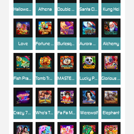
Halloween
Athena
Double Happiness
Santa Claus
Kung Hei
Love
Fortune God
Burlesque 2
Aurora Wolf
Alchemy
Fish Prawn Crab
Tomb Treasure
MASTER HAHA
Lucky Panda
Glorious Kingdom
Crazy 777
Who's The Boss
Fa Fa Monkey
Werewolf
Elephant