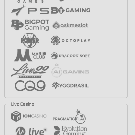
Live Casino