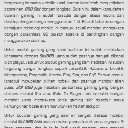
bergabung bersama website kami, karena kami telah menyediakan
permainan
888 Slot
dengan lengkap. Selain itu dalam kemudahan
bermain gaming ini sudah tersedia dengan akses mobile dan
desktop dengan hanya menggunakan 1 id. Bisa di katakan dengan
kemajuan teknologi mobile ini banyak sekali member mengakses
dengan persentase 80 persen apabila di bandingkan dengan
menggunakan desktop.
Untuk produk gaming yang kami hadirkan ini sudah melakukan
kerjasama dengan
Slot888
yang sudah pastinya banyak dikenal
oleh player. Jadi untuk produk gaming yang kami hadirkan ini sudah
tergolong sangat lengkap seperti Joker338, Habanero, Live22,
Microgaming, Pragmatic, Ameba, Play Star, dan Cq9. Semua produk
tersebut merupakan pilihan terbaik dan pastinya member akan
puas.
Slot 888
juga hadirkan persentase gaming yang banyak
diakses melalui Rtp atau Rate To Player. Jadi semakin banyak
member yang mengakses jenis gaming slot tersebut maka
kemungkinan besar akan menurunkan hadiah jackpot.
Untuk bocoran gaming yang saat ini banyak diakses member
melalui
Slot 888 Asia
adalah chaise, panda, kakek zeus, olympus, 5
lions, bonanza, dan fa fa fa. Jadi untuk member yang mencari