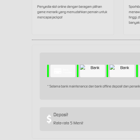
Penyedia slot online dengan beragam pilihan
Sportsb
game menarik yang memudahkan pemain untuk
menawar
mencapai jackpot
tinggi,
banyak 
* Selama bank maintenance dan bank offline deposit dan penarik
Deposit
Rata-rata 5 Menit