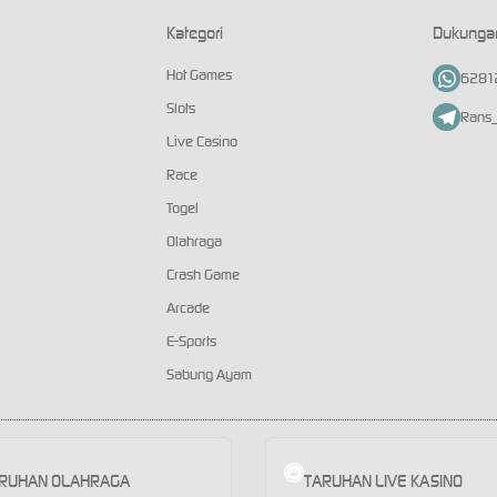
Kategori
Dukunga
Hot Games
6281
Slots
Rans
Live Casino
Race
Togel
Olahraga
Crash Game
Arcade
E-Sports
Sabung Ayam
RUHAN OLAHRAGA
TARUHAN LIVE KASINO