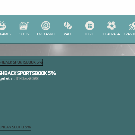
 GAMES
SLOTS
LIVE CASINO
RACE
TOGEL
OLAHRAGA
CRASH
SHBACK SPORTSBOOK 5%
gal akhir:
31-Des-2028