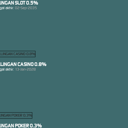
INGAN SLOT 0.5%
gal akhir:
02-Sep-2035
LINGAN CASINO 0.8%
gal akhir:
13-Jan-2028
INGAN POKER 0.3%