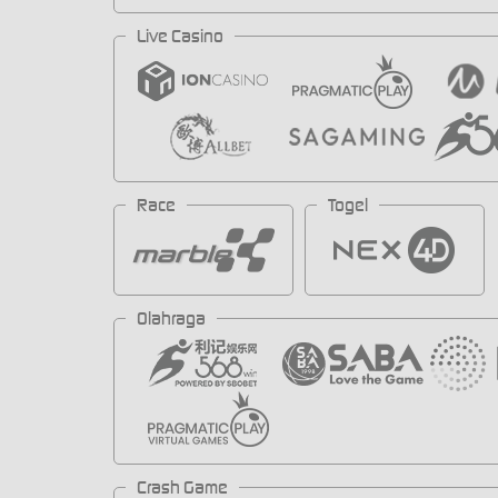
Live Casino
Race
Togel
Olahraga
Crash Game