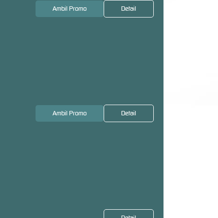
Ambil Promo
Detail
Ambil Promo
Detail
Detail