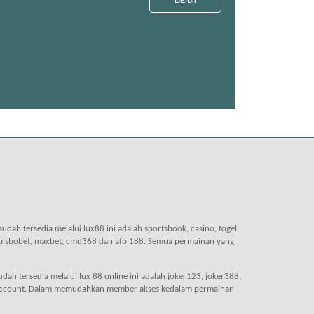
h tersedia melalui lux88 ini adalah sportsbook, casino, togel, 
ti sbobet, maxbet, cmd368 dan afb 188. Semua permainan yang 
ah tersedia melalui lux 88 online ini adalah joker123, joker388, 
1 account. Dalam memudahkan member akses kedalam permainan 