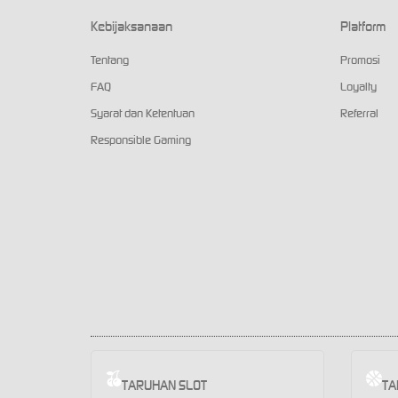
Kebijaksanaan
Platform
Tentang
Promosi
FAQ
Loyalty
Syarat dan Ketentuan
Referral
Responsible Gaming
TARUHAN SLOT
TA