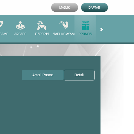
MASUK
DAFTAR
 GAME
ARCADE
E-SPORTS
SABUNG AYAM
PROMOSI
Ambil Promo
Detail