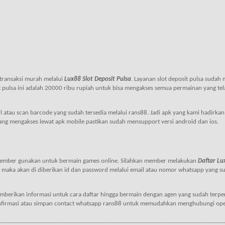
transaksi murah melalui 
Lux88 Slot Deposit Pulsa
. Layanan slot deposit pulsa suda
pulsa ini adalah 20000 ribu rupiah untuk bisa mengakses semua permainan yang telah 
rl atau scan barcode yang sudah tersedia melalui rans88. Jadi apk yang kami hadirka
g mengakses lewat apk mobile pastikan sudah mensupport versi android dan ios.
 member gunakan untuk bermain games online. Silahkan member melakukan 
Daftar Lu
 maka akan di diberikan id dan password melalui email atau nomor whatsapp yang s
emberikan informasi untuk cara daftar hingga bermain dengan agen yang sudah terp
konfirmasi atau simpan contact whatsapp rans88 untuk memudahkan menghubungi ope