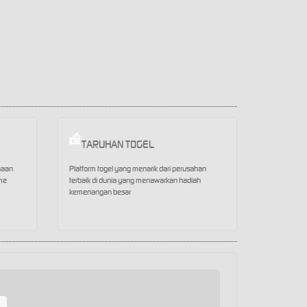
TARUHAN TOGEL
haan
Platform togel yang menarik dari perusahan
ame
terbaik di dunia yang menawarkan hadiah
kemenangan besar