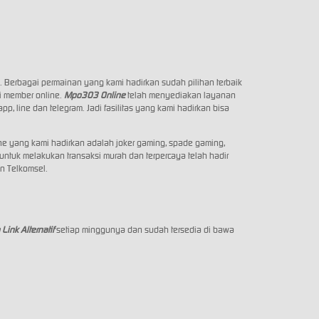
Berbagai permainan yang kami hadirkan sudah pilihan terbaik 
i member online. 
Mpo303 Online
 telah menyediakan layanan 
, line dan telegram. Jadi fasilitas yang kami hadirkan bisa 
ne yang kami hadirkan adalah joker gaming, spade gaming, 
live22, playtech dan 88 fortunes. Jadi untuk member yang baru bergabung kami sangat merekomendasikan produk yang sudah tersedia. Dalam hal untuk melakukan transaksi murah dan terpercaya telah hadir 
an Telkomsel.
Link Alternatif
 setiap minggunya dan sudah tersedia di bawa 