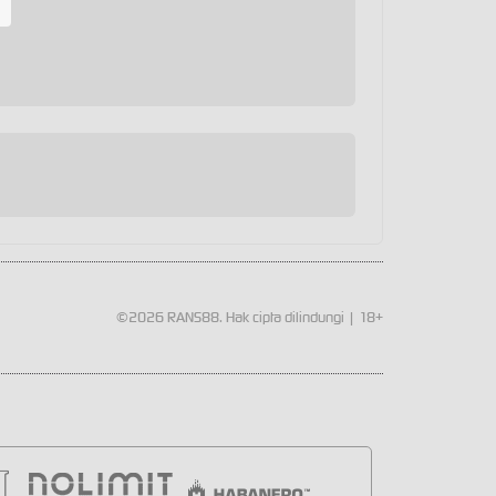
©2026 RANS88. Hak cipta dilindungi | 18+