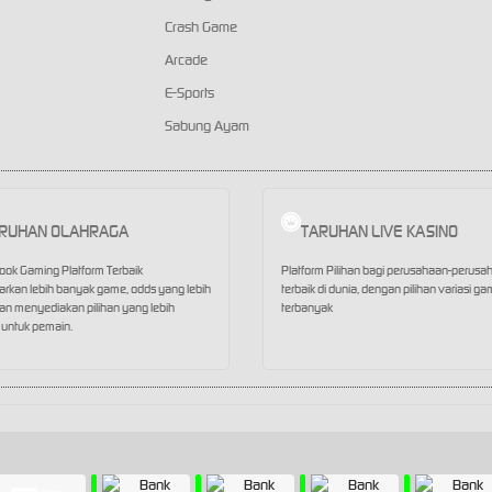
Crash Game
Arcade
E-Sports
Sabung Ayam
RUHAN OLAHRAGA
TARUHAN LIVE KASINO
ook Gaming Platform Terbaik
Platform Pilihan bagi perusahaan-perusa
kan lebih banyak game, odds yang lebih
terbaik di dunia, dengan pilihan variasi g
 dan menyediakan pilihan yang lebih
terbanyak
untuk pemain.