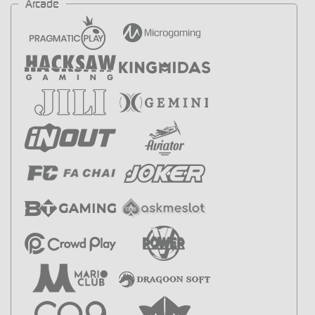
Arcade