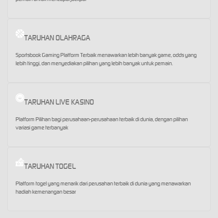
TARUHAN OLAHRAGA
Sportsbook Gaming Platform Terbaik menawarkan lebih banyak game, odds yang
lebih tinggi, dan menyediakan pilihan yang lebih banyak untuk pemain.
TARUHAN LIVE KASINO
Platform Pilihan bagi perusahaan-perusahaan terbaik di dunia, dengan pilihan
variasi game terbanyak
TARUHAN TOGEL
Platform togel yang menarik dari perusahan terbaik di dunia yang menawarkan
hadiah kemenangan besar