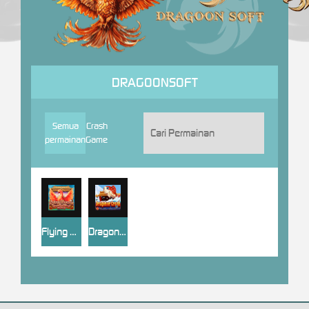
DRAGOONSOFT
Semua
Crash
permainan
Game
Flying Phoenix
Dragon or Crash