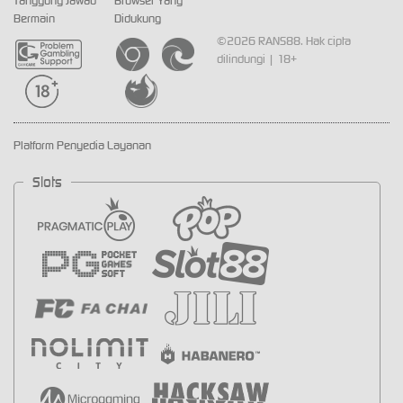
Tanggung Jawab
Browser Yang
Bermain
Didukung
©2026 RANS88. Hak cipta
dilindungi | 18+
Platform Penyedia Layanan
Slots