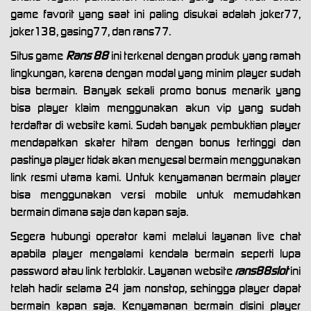
game favorit yang saat ini paling disukai adalah joker77,
joker138, gasing77, dan rans77.
Situs game
Rans 88
ini terkenal dengan produk yang ramah
lingkungan, karena dengan modal yang minim player sudah
bisa bermain. Banyak sekali promo bonus menarik yang
bisa player klaim menggunakan akun vip yang sudah
terdaftar di website kami. Sudah banyak pembuktian player
mendapatkan skater hitam dengan bonus tertinggi dan
pastinya player tidak akan menyesal bermain menggunakan
link resmi utama kami. Untuk kenyamanan bermain player
bisa menggunakan versi mobile untuk memudahkan
bermain dimana saja dan kapan saja.
Segera hubungi operator kami melalui layanan live chat
apabila player mengalami kendala bermain seperti lupa
password atau link terblokir. Layanan website
rans88slot
ini
telah hadir selama 24 jam nonstop, sehingga player dapat
bermain kapan saja. Kenyamanan bermain disini player