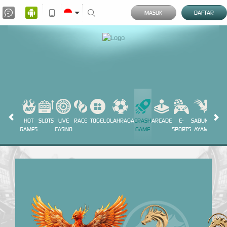
MASUK
DAFTAR
HOT
SLOTS
LIVE
RACE
TOGEL
OLAHRAGA
CRASH
ARCADE
E-
SABUNG
PROM
GAMES
CASINO
GAME
SPORTS
AYAM