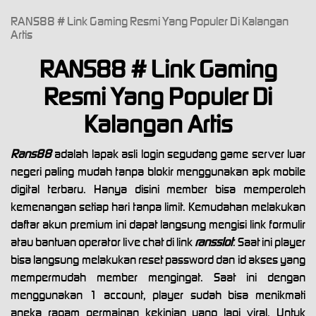
RANS88 # Link Gaming Resmi Yang Populer Di Kalangan
Artis
RANS88 # Link Gaming
Resmi Yang Populer Di
Kalangan Artis
Rans88
adalah lapak asli login segudang game server luar
negeri paling mudah tanpa blokir menggunakan apk mobile
digital terbaru. Hanya disini member bisa memperoleh
kemenangan setiap hari tanpa limit. Kemudahan melakukan
daftar akun premium ini dapat langsung mengisi link formulir
atau bantuan operator live chat di link
ransslot
. Saat ini player
bisa langsung melakukan reset password dan id akses yang
mempermudah member mengingat. Saat ini dengan
menggunakan 1 account, player sudah bisa menikmati
aneka ragam permainan kekinian yang lagi viral. Untuk