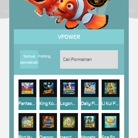
VPOWER
Semua
Fishing
permainan
Fantasy Unicorn
King Kong’s Rampage
Legendary Panda
Daily Fishing
Li Kui Pi Yu
Bird Hunter
Dragon Storm
Insect Paradise
Monster Awaken plus
Sea Food Paradise II Plus