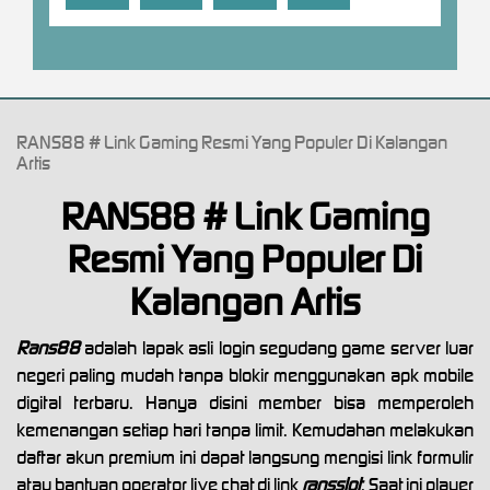
RANS88 # Link Gaming Resmi Yang Populer Di Kalangan
Artis
RANS88 # Link Gaming
Resmi Yang Populer Di
Kalangan Artis
Rans88
adalah lapak asli login segudang game server luar
negeri paling mudah tanpa blokir menggunakan apk mobile
digital terbaru. Hanya disini member bisa memperoleh
kemenangan setiap hari tanpa limit. Kemudahan melakukan
daftar akun premium ini dapat langsung mengisi link formulir
atau bantuan operator live chat di link
ransslot
. Saat ini player