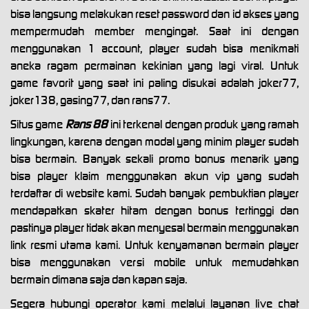
bisa langsung melakukan reset password dan id akses yang
mempermudah member mengingat. Saat ini dengan
menggunakan 1 account, player sudah bisa menikmati
aneka ragam permainan kekinian yang lagi viral. Untuk
game favorit yang saat ini paling disukai adalah joker77,
joker138, gasing77, dan rans77.
Situs game
Rans 88
ini terkenal dengan produk yang ramah
lingkungan, karena dengan modal yang minim player sudah
bisa bermain. Banyak sekali promo bonus menarik yang
bisa player klaim menggunakan akun vip yang sudah
terdaftar di website kami. Sudah banyak pembuktian player
mendapatkan skater hitam dengan bonus tertinggi dan
pastinya player tidak akan menyesal bermain menggunakan
link resmi utama kami. Untuk kenyamanan bermain player
bisa menggunakan versi mobile untuk memudahkan
bermain dimana saja dan kapan saja.
Segera hubungi operator kami melalui layanan live chat