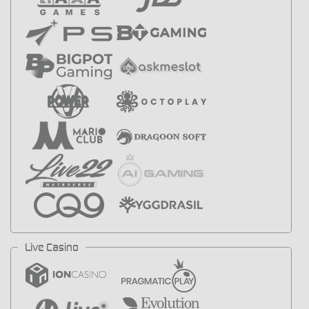
Live Casino