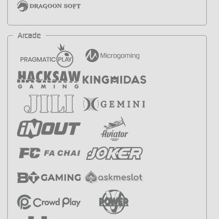
Arcade