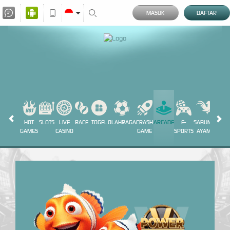
MASUK
DAFTAR
HOT
SLOTS
LIVE
RACE
TOGEL
OLAHRAGA
CRASH
ARCADE
E-
SABUNG
PROM
GAMES
CASINO
GAME
SPORTS
AYAM