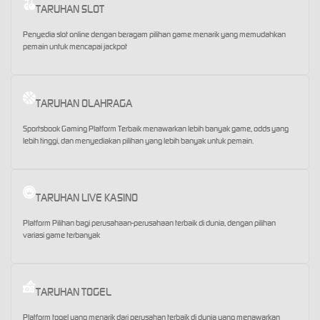
TARUHAN SLOT
Penyedia slot online dengan beragam pilihan game menarik yang memudahkan
pemain untuk mencapai jackpot
TARUHAN OLAHRAGA
Sportsbook Gaming Platform Terbaik menawarkan lebih banyak game, odds yang
lebih tinggi, dan menyediakan pilihan yang lebih banyak untuk pemain.
TARUHAN LIVE KASINO
Platform Pilihan bagi perusahaan-perusahaan terbaik di dunia, dengan pilihan
variasi game terbanyak
TARUHAN TOGEL
Platform togel yang menarik dari perusahan terbaik di dunia yang menawarkan