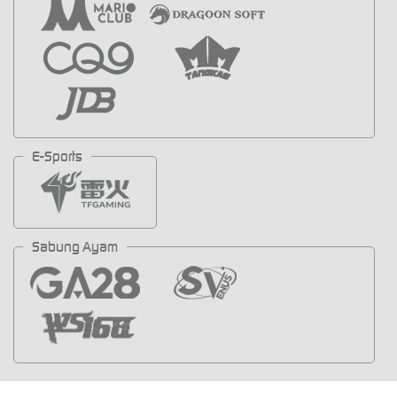
E-Sports
Sabung Ayam