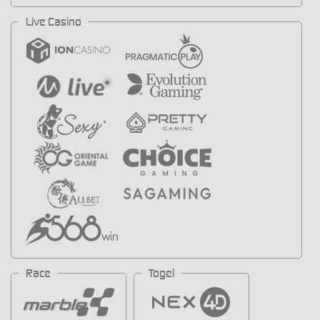
Live Casino
Race
Togel