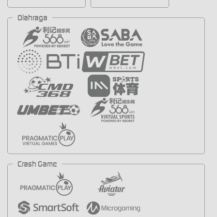
Olahraga
Crash Game