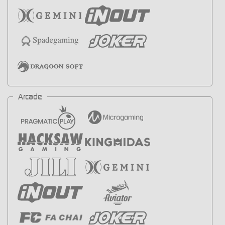
Arcade