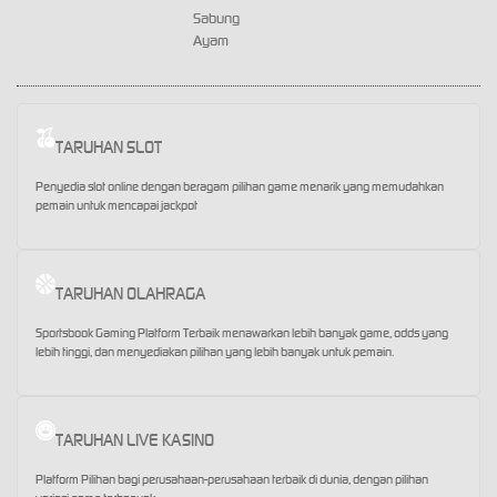
Sabung
Ayam
TARUHAN SLOT
Penyedia slot online dengan beragam pilihan game menarik yang memudahkan
pemain untuk mencapai jackpot
TARUHAN OLAHRAGA
Sportsbook Gaming Platform Terbaik menawarkan lebih banyak game, odds yang
lebih tinggi, dan menyediakan pilihan yang lebih banyak untuk pemain.
TARUHAN LIVE KASINO
Platform Pilihan bagi perusahaan-perusahaan terbaik di dunia, dengan pilihan