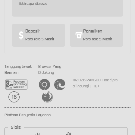
tidak dapat diproses
Deposit
Penarikan
Rata-rata 5 Menit
Rata-rata 5 Menit
Tanggung Jawab
Browser Yang
Bermain
Didukung
©2026 RANS88. Hak cipta
dilindungi | 18+
Platform Penyedia Layanan
Slots