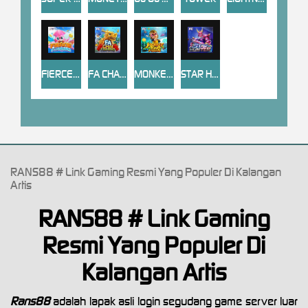
FIERCE FISHING
FA CHAI FISHING
MONKEY KING FISHING
STAR HUNTER
RANS88 # Link Gaming Resmi Yang Populer Di Kalangan
Artis
RANS88 # Link Gaming
Resmi Yang Populer Di
Kalangan Artis
Rans88
adalah lapak asli login segudang game server luar