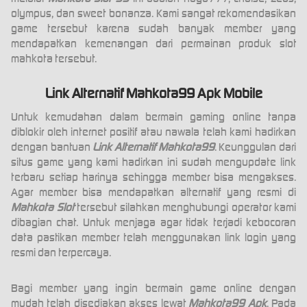
olympus, dan sweet bonanza. Kami sangat rekomendasikan
game tersebut karena sudah banyak member yang
mendapatkan kemenangan dari permainan produk slot
mahkota tersebut.
Link Alternatif Mahkota99 Apk Mobile
Untuk kemudahan dalam bermain gaming online tanpa
diblokir oleh internet positif atau nawala telah kami hadirkan
dengan bantuan
Link Alternatif Mahkota99
. Keunggulan dari
situs game yang kami hadirkan ini sudah mengupdate link
terbaru setiap harinya sehingga member bisa mengakses.
Agar member bisa mendapatkan alternatif yang resmi di
Mahkota Slot
tersebut silahkan menghubungi operator kami
dibagian chat. Untuk menjaga agar tidak terjadi kebocoran
data pastikan member telah menggunakan link login yang
resmi dan terpercaya.
Bagi member yang ingin bermain game online dengan
mudah telah disediakan akses lewat
Mahkota99 Apk
. Pada