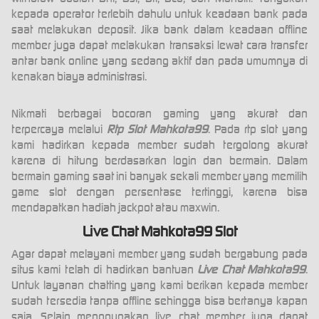
kepada operator terlebih dahulu untuk keadaan bank pada
saat melakukan deposit. Jika bank dalam keadaan offline
member juga dapat melakukan transaksi lewat cara transfer
antar bank online yang sedang aktif dan pada umumnya di
kenakan biaya administrasi.
Nikmati berbagai bocoran gaming yang akurat dan
terpercaya melalui
Rtp Slot Mahkota99
. Pada rtp slot yang
kami hadirkan kepada member sudah tergolong akurat
karena di hitung berdasarkan login dan bermain. Dalam
bermain gaming saat ini banyak sekali member yang memilih
game slot dengan persentase tertinggi, karena bisa
mendapatkan hadiah jackpot atau maxwin.
Live Chat Mahkota99 Slot
Agar dapat melayani member yang sudah bergabung pada
situs kami telah di hadirkan bantuan
Live Chat Mahkota99
.
Untuk layanan chatting yang kami berikan kepada member
sudah tersedia tanpa offline sehingga bisa bertanya kapan
saja. Selain menggunakan live chat member juga dapat