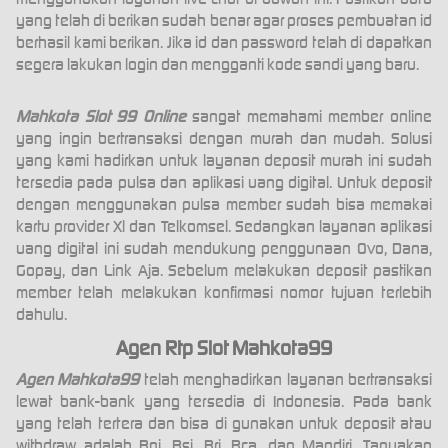
yang telah di berikan sudah benar agar proses pembuatan id
berhasil kami berikan. Jika id dan password telah di dapatkan
segera lakukan login dan mengganti kode sandi yang baru.
Mahkota Slot 99 Online
sangat memahami member online
yang ingin bertransaksi dengan murah dan mudah. Solusi
yang kami hadirkan untuk layanan deposit murah ini sudah
tersedia pada pulsa dan aplikasi uang digital. Untuk deposit
dengan menggunakan pulsa member sudah bisa memakai
kartu provider Xl dan Telkomsel. Sedangkan layanan aplikasi
uang digital ini sudah mendukung penggunaan Ovo, Dana,
Gopay, dan Link Aja. Sebelum melakukan deposit pastikan
member telah melakukan konfirmasi nomor tujuan terlebih
dahulu.
Agen Rtp Slot Mahkota99
Agen Mahkota99
telah menghadirkan layanan bertransaksi
lewat bank-bank yang tersedia di Indonesia. Pada bank
yang telah tertera dan bisa di gunakan untuk deposit atau
withdraw adalah Bni, Bsi, Bri, Bca, dan Mandiri. Tanyakan