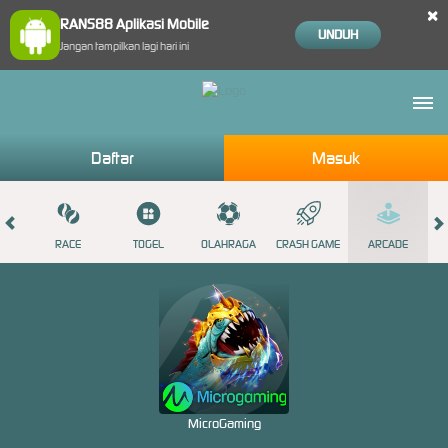
×
RANS88 Aplikasi Mobile
UNDUH
Jangan tampilkan lagi hari ini
Daftar
Masuk
SINO
RACE
TOGEL
OLAHRAGA
CRASH GAME
ARCADE
MicroGaming