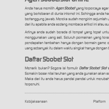
Anda harus memilih
Agen Sbobet
yang terpercaya agar 
yang bertebaran di dunia internet ini. Sehingga anda h
bertanggung jawab. Mereka sudah mengirim sejumlah uan
dari itu apabila anda sedang membaca artikel ini atau sud
Artinya anda sudah berada di tempat yang tepat unt
menggunakan uang asli. Seluruh permainan yang tersedi
pendapatan tambahan hanya dengan bermain game onli
uang sebanyak itu dalam waktu singkat hanya dengan 
Daftar Sbobet Slot
Menarik bukan? Segera isi formulir
Daftar Sbobet Slot
a
Semakin besar nilai taruhan yang anda gunakan akan se
Maka dari itu anda harus pandai pandai untuk merubah 
terpenuhi.
Kebijaksanaan
Platform