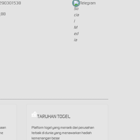
290301538
Telegram
_88
TARUHAN TOGEL
haan
Platform togel yang menarik dari perusahan
ame
terbaik di dunia yang menawarkan hadiah
kemenangan besar