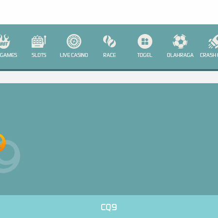
 GAMES
SLOTS
LIVE CASINO
RACE
TOGEL
OLAHRAGA
CRASH
CQ9