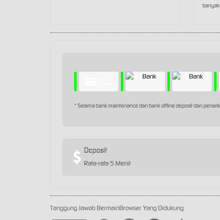
banyak 
* Selama bank maintenance dan bank offline deposit dan penarik
Deposit
Rata-rata 5 Menit
Tanggung Jawab Bermain
Browser Yang Didukung